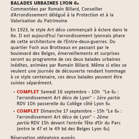
BALADES URBAINES LYON 6
e
Commentées par Romain Billard, Conseiller
d'Arrondissement délégué à la Protection et à la
Valorisation du Patrimoine
En 1923, le style Art déco commençait à éclore dans le
6e. Il est aujourd'hui l'arrondissement lyonnais phare
de cette architecture de l'Entre-deux-guerres. Du
quartier Foch aux Brotteaux en passant par le
boulevard des Belges, émerveillements et surprises
seront au programme de ces deux balades urbaines
inédites, animées par Romain Billard. Même si elles se
veulent une journée de découverte rendant hommage
à ce style centenaire, ces deux balades peuvent être
suivies séparément.
COMPLET
Samedi 16 septembre - 10h "Le 6
:
e
l'arrondissement Art déco de Lyon" -
1ère partie
RDV 10h passerelle du Collège côté Lyon 6
e
COMPLET
Dimanche 17 septembre - 15h "Le 6
:
e
l'arrondissement Art déco de Lyon" -
2ème
partie
RDV 15h devant l'entrée Tête d'Or du Parc
(entre le 47 et le 49 bd des Belges Lyon 6
)
e
Réservation obligatoire auprès