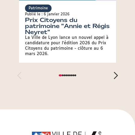
Patrimoine
Patr
Publié le : 6 janvier 2026
Publié 
Prix Citoyens du
Trav
patrimoine "Annie et Régis
et a
Neyret"
bât
La Ville de Lyon lance un nouvel appel à
91 cha
candidature pour l'édition 2026 du Prix
bâtim
Citoyens du patrimoine - clôture au 6
l'accu
mars 2026.
toutes