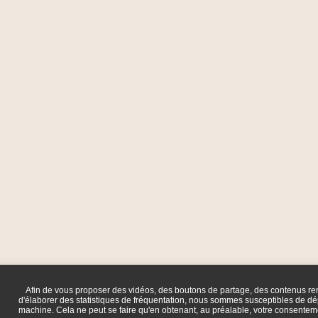
Afin de vous proposer des vidéos, des boutons de partage, des contenus r
d'élaborer des statistiques de fréquentation, nous sommes susceptibles de dép
machine. Cela ne peut se faire qu'en obtenant, au préalable, votre consente