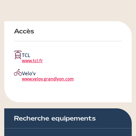
Accès
TCL
www.tcl.fr
Velo’v
www.velov.grandlyon.com
Recherche equipements