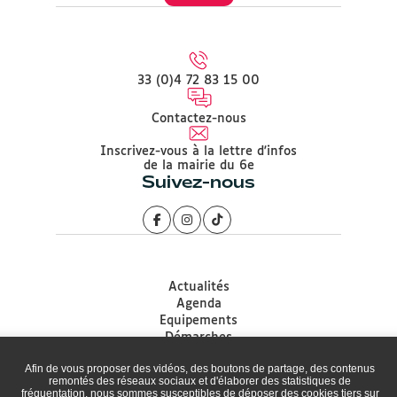
33 (0)4 72 83 15 00
Contactez-nous
Inscrivez-vous à la lettre d'infos
de la mairie du 6e
Suivez-nous
Actualités
Agenda
Equipements
Démarches
Associations
Afin de vous proposer des vidéos, des boutons de partage, des contenus
Accessibilité
remontés des réseaux sociaux et d'élaborer des statistiques de
Plan du site
fréquentation, nous sommes susceptibles de déposer des cookies tiers sur