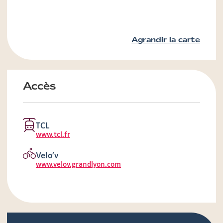
Agrandir la carte
Accès
TCL
www.tcl.fr
Velo’v
www.velov.grandlyon.com