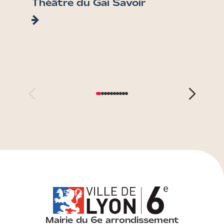
Théâtre du Gai Savoir
Fonta
Tête 
Mairie du 6e arrondissement