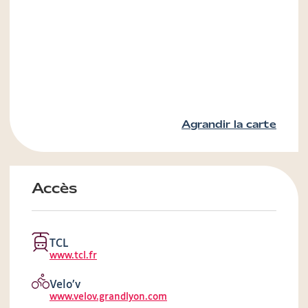
Agrandir la carte
Accès
TCL
www.tcl.fr
Velo’v
www.velov.grandlyon.com