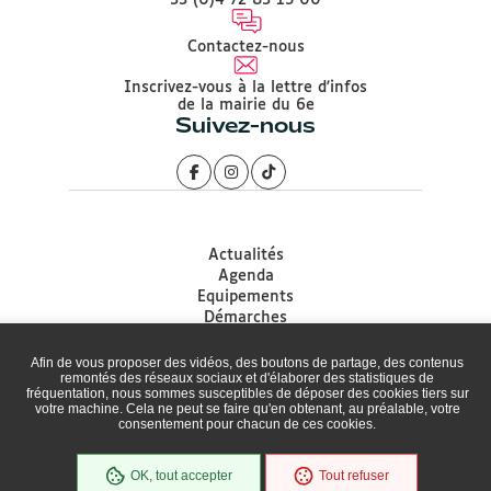
33 (0)4 72 83 15 00
Contactez-nous
Inscrivez-vous à la lettre d'infos
de la mairie du 6e
Suivez-nous
Actualités
Agenda
Equipements
Démarches
Associations
Accessibilité
Afin de vous proposer des vidéos, des boutons de partage, des contenus
remontés des réseaux sociaux et d'élaborer des statistiques de
Plan du site
fréquentation, nous sommes susceptibles de déposer des cookies tiers sur
Mentions légales
votre machine. Cela ne peut se faire qu'en obtenant, au préalable, votre
Protection des données
consentement pour chacun de ces cookies.
Politique de gestion des Cookies
Cookies
OK, tout accepter
Tout refuser