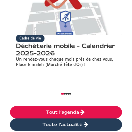
Cadre de vie
Déchèterie mobile - Calendrier
D
2025-2026
F
A
Un rendez-vous chaque mois près de chez vous,
Place Elmaleh (Marché Tête d'Or) !
Ne
et
Tout l’agenda
Toute l’actualité